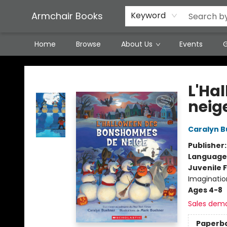
Featured Local Artisans
Media
Consignment/Stocking Requests
Contact & Hours
Terms & Conditions
Armchair Books
Keyword
Home
Browse
About Us
Events
G
Armchair Books
L'Ha
neig
Caralyn 
Publisher
Language
Juvenile F
Imaginatio
Ages 4-8
Sales dem
Paperb