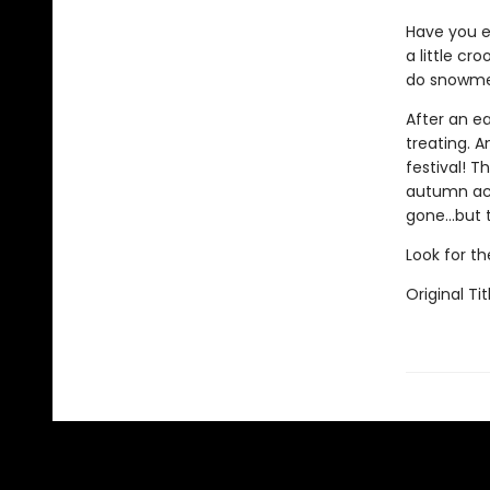
Have you e
a little c
do snowme
After an e
treating. 
festival! 
autumn act
gone…but t
Look for t
Original Tit