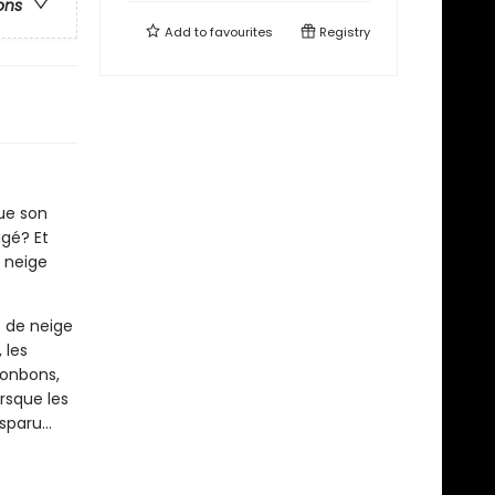
ons
Add to
favourites
Registry
ue son
ugé? Et
 neige
 de neige
 les
bonbons,
rsque les
paru...