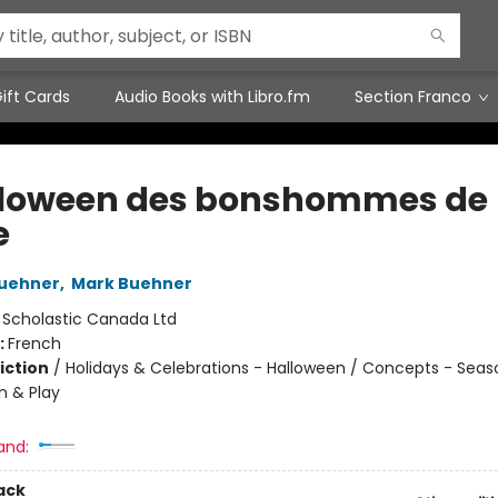
ift Cards
Audio Books with Libro.fm
Section Franco
lloween des bonshommes de
e
Buehner
,
Mark Buehner
:
Scholastic Canada Ltd
:
French
iction
/
Holidays & Celebrations - Halloween / Concepts - Seas
n & Play
and:
ack