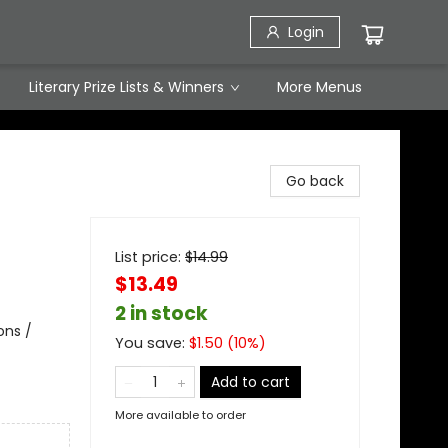
Login
Literary Prize Lists & Winners
More Menus
Go back
List price:
$
14.99
$13.49
2 in stock
ons /
You save:
$
1.50
(
10
%)
Add to cart
More available to order