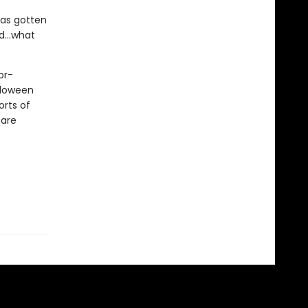
has gotten
ed…what
or-
lloween
orts of
 are