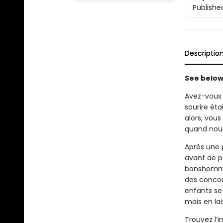
Publishe
Descriptio
See below 
Avez-vous 
sourire ét
alors, vou
quand nous
Après une 
avant de pa
bonshommes
des concou
enfants se
mais en lai
Trouvez l’