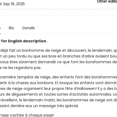
Other editi
d:
Sep 16, 2025
n
Bio
Details
for English description.
déjà fait un bonhomme de neige et découvert, le lendemain, q
ait un peu tordu ou que ses bras en branches d’arbre avaient bo
s vous êtes sûrement demandé ce que font les bonshommes de
 ne les regardons pas.
première tempête de neige, des enfants font des bonshommes
rtir à la chasse aux bonbons. Et lorsque les enfants vont dormir,
 de neige organisent leur propre fête d’Halloween! Il y a des 
rs de déguisements et toutes sortes d’activités automnales. Lo
 réveillent, le lendemain matin, les bonshommes de neige ont dis
ssant derrière eux un message très spécial.
image cachée à chaque page!